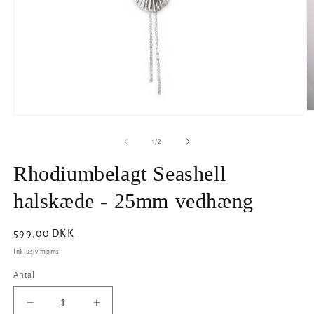
Å
Åbn
m
mediet
2
1
af
1
/
2
i
i
m
modus
Rhodiumbelagt Seashell
halskæde - 25mm vedhæng
Normalpris
599,00 DKK
Inklusiv moms
Antal
Reducer
Øg