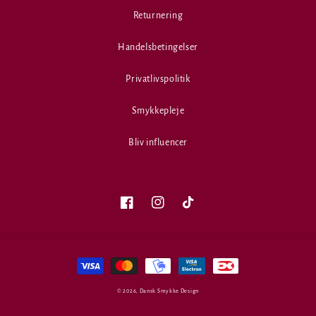
Returnering
Handelsbetingelser
Privatlivspolitik
Smykkepleje
Bliv influencer
Facebook
Instagram
TikTok
Betalingsmetoder
© 2026,
Dansk Smykke Design