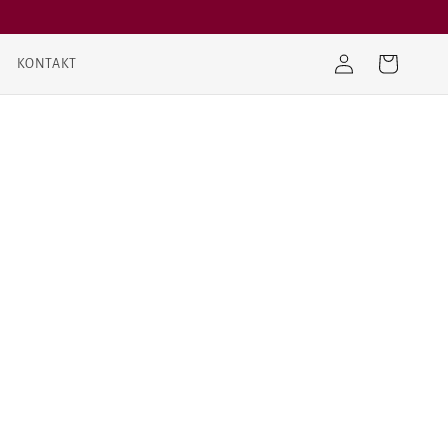
Log
Indkøbskurv
KONTAKT
ind