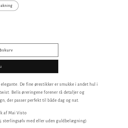
pakning
øbskurv
u
elegante. De fine ørestikker er smukke i andet hul i
ist. Belis øreringene forener rå detaljer og
ign, der passer perfekt til både dag og nat.
k af Mai Visto
5 sterlingsølv med eller uden guldbelægning)