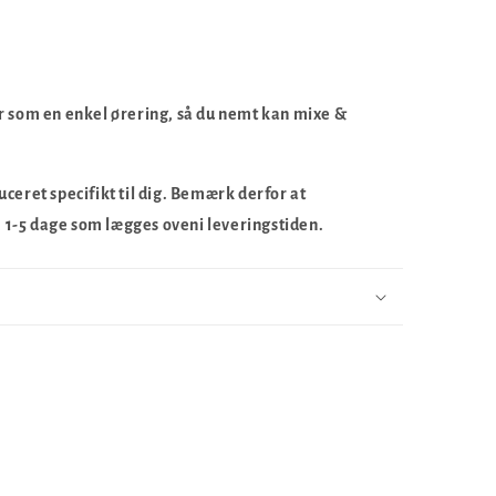
er som en enkel ørering, så du nemt kan mixe &
ceret specifikt til dig. Bemærk derfor at
 1-5 dage som lægges oveni leveringstiden.