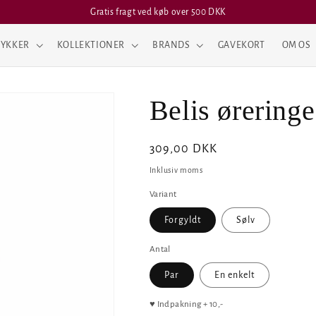
Gratis fragt ved køb over 500 DKK
YKKER
KOLLEKTIONER
BRANDS
GAVEKORT
OM OS
Belis øreringe
Normalpris
309,00 DKK
Inklusiv moms
Variant
Forgyldt
Sølv
Antal
Par
En enkelt
♥ Indpakning + 10,-