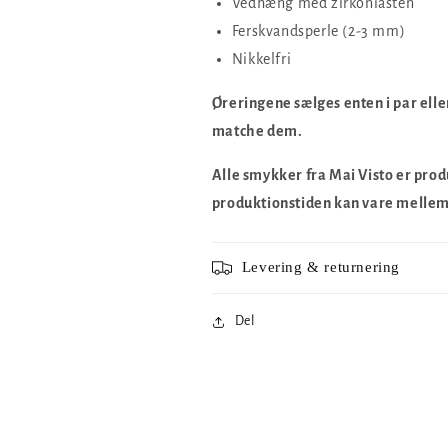
Vedhæng med zirkoniasten
Ferskvandsperle (2-3 mm)
Nikkelfri
Øreringene sælges enten i par ell
matche dem.
Alle smykker fra Mai Visto er produ
produktionstiden kan vare mellem
Levering & returnering
Del