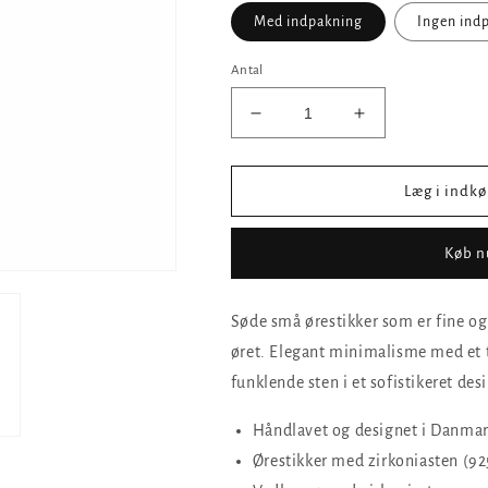
Med indpakning
Ingen ind
Antal
Reducer
Øg
antallet
antallet
for
for
Belis
Belis
Læg i indk
øreringe
øreringe
Køb n
Søde små ørestikker som er fine og 
øret. Elegant minimalisme med et tw
funklende sten i et sofistikeret des
Håndlavet og designet i Danmar
Ørestikker med zirkoniasten (92