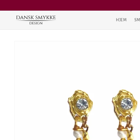
Gå til
indhold
HJEM
SM
Gå til
produktoplysninger